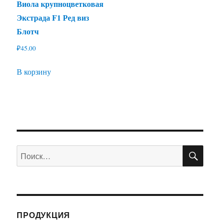
Виола крупноцветковая
Экстрада F1 Ред виз
Блотч
₽
45.00
В корзину
ПО
Искать:
ПРОДУКЦИЯ