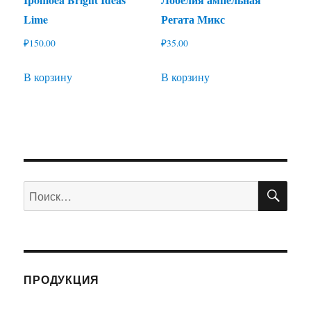
Lime
Регата Микс
₽
150.00
₽
35.00
В корзину
В корзину
ПО
Искать:
ПРОДУКЦИЯ