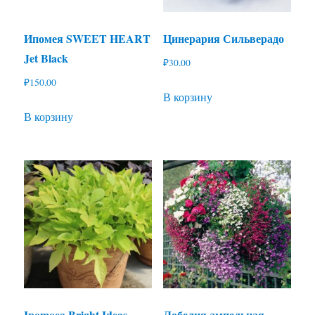
Ипомея SWEET HEART
Цинерария Сильверадо
Jet Black
₽
30.00
₽
150.00
В корзину
В корзину
Ipomoea Bright Ideas
Лобелия ампельная